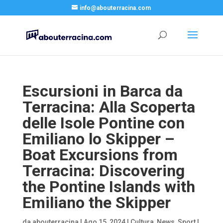
info@abouterracina.com
Escursioni in Barca da
Terracina: Alla Scoperta
delle Isole Pontine con
Emiliano lo Skipper –
Boat Excursions from
Terracina: Discovering
the Pontine Islands with
Emiliano the Skipper
da
abouterracina
|
Ago 15, 2024
|
Cultura
,
News
,
Sport
|